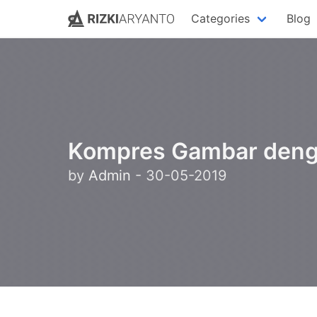
Rizki Aryanto
Sebuah blog pribadi milik Rizki Aryanto yang s
Categories
Blog
Kompres Gambar deng
by
Admin
-
30-05-2019