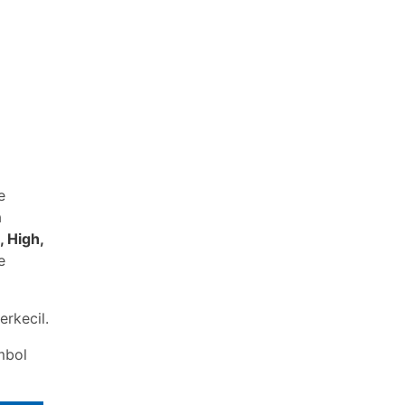
e
a
 High,
e
erkecil.
mbol