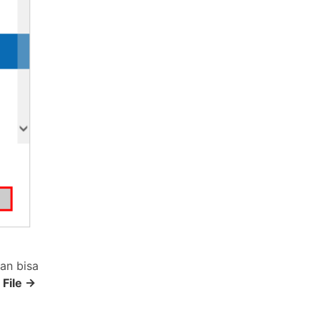
an bisa
u
File ->