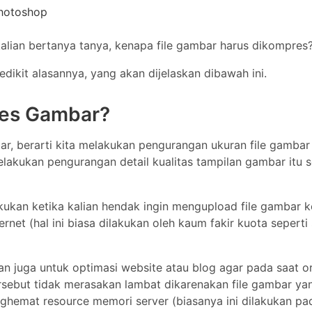
hotoshop
alian bertanya tanya, kenapa file gambar harus dikompres
Photoshop
kit alasannya, yang akan dijelaskan dibawah ini.
es Gambar?
r, berarti kita melakukan pengurangan ukuran file gambar
elakukan pengurangan detail kualitas tampilan gambar itu se
kan ketika kalian hendak ingin mengupload file gambar k
net (hal ini biasa dilakukan oleh kaum fakir kuota seperti
n juga untuk optimasi website atau blog agar pada saat o
rsebut tidak merasakan lambat dikarenakan file gambar ya
enghemat resource memori server (biasanya ini dilakukan pa