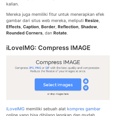
kalian.
Mereka juga memiliki fitur untuk menerapkan efek
gambar dari situs web mereka, meliputi
Resize
,
Effects
,
Caption
,
Border
,
Reflection
,
Shadow
,
Rounded Corners
, dan
Rotate
.
iLoveIMG: Compress IMAGE
iLoveIMG
memiliki sebuah alat
kompres gambar
online yang bisa dibilang lengkap dan mudah