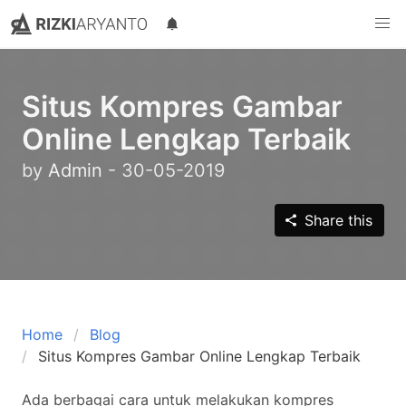
Rizki Aryanto
Sebuah blog pribadi milik Rizki Aryanto yang suka berbagi
Situs Kompres Gambar
Online Lengkap Terbaik
by
Admin
-
30-05-2019
Share this
Home
Blog
Situs Kompres Gambar Online Lengkap Terbaik
Ada berbagai cara untuk melakukan kompres