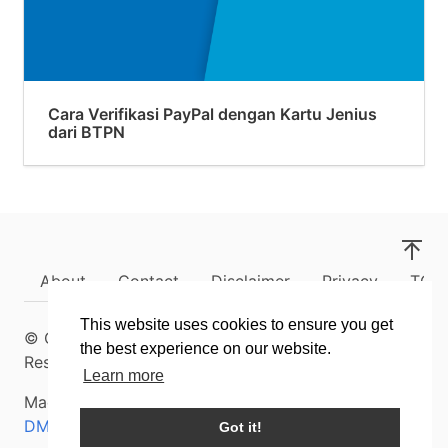
Cara Verifikasi PayPal dengan Kartu Jenius
dari BTPN
About
Contact
Disclaimer
Privacy
TOS
This website uses cookies to ensure you get
© Copyright
2019
Rizki Aryanto
- All Rights
the best experience on our website.
Reserved
Learn more
Made with ❤ & ☕ in Garut, Indonesia | Protected by
DMCA
Got it!